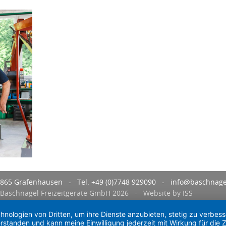
9865 Grafenhausen - Tel. +49 (0)7748 929090 -
info@baschnage
aschnagel Freizeitgeräte GmbH 2026 -
Website by ISS
chnologien von Dritten, um ihre Dienste anzubieten, stetig zu verbe
rstanden und kann meine Einwilligung jederzeit mit Wirkung für die 