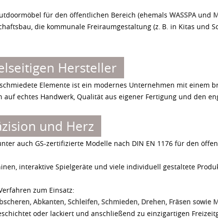
utdoormöbel für den öffentlichen Bereich (ehemals
WASSPA
und
M
schaftsbau, die kommunale Freiraumgestaltung (z. B. in Kitas und S
seitigen Hersteller
geschmiedete Elemente ist ein modernes Unternehmen mit einem b
n auf echtes Handwerk, Qualität aus eigener Fertigung und den e
äzision und Herz
unter auch GS-zertifizierte Modelle nach DIN EN 1176 für den öff
n, interaktive Spielgeräte und viele individuell gestaltete Produ
Verfahren zum Einsatz:
bscheren, Abkanten, Schleifen, Schmieden, Drehen, Fräsen sowi
eschichtet oder lackiert und anschließend zu einzigartigen Freize