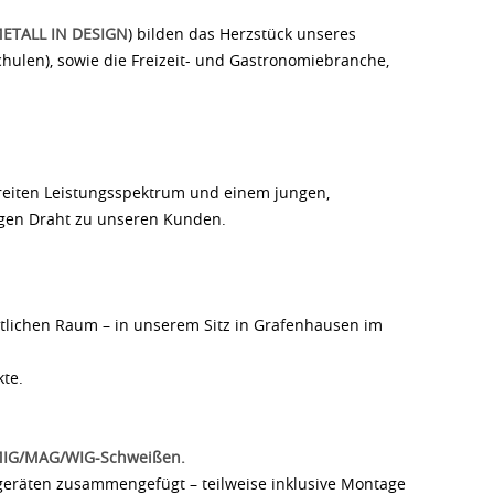
ETALL IN DESIGN
) bilden das Herzstück unseres
chulen), sowie die Freizeit- und Gastronomiebranche,
reiten Leistungsspektrum und einem jungen,
ngen Draht zu unseren Kunden.
entlichen Raum – in unserem Sitz in Grafenhausen im
kte.
e MIG/MAG/WIG-Schweißen.
itgeräten zusammengefügt – teilweise inklusive Montage